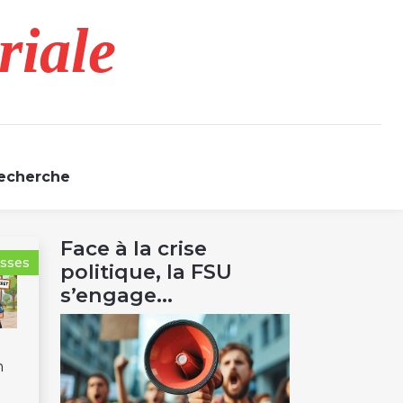
riale
echerche
Face à la crise
isses
politique, la FSU
s’engage...
n