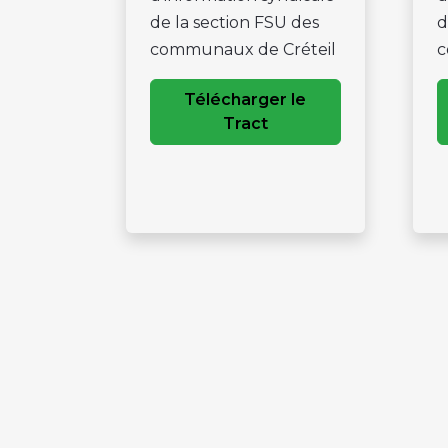
de la section FSU des
d
communaux de Créteil
c
Télécharger le
Tract