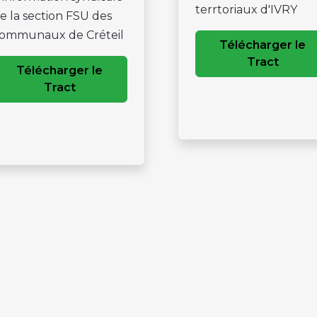
terrtoriaux d'IVRY
e la section FSU des
ommunaux de Créteil
Télécharger le
Tract
Télécharger le
Tract