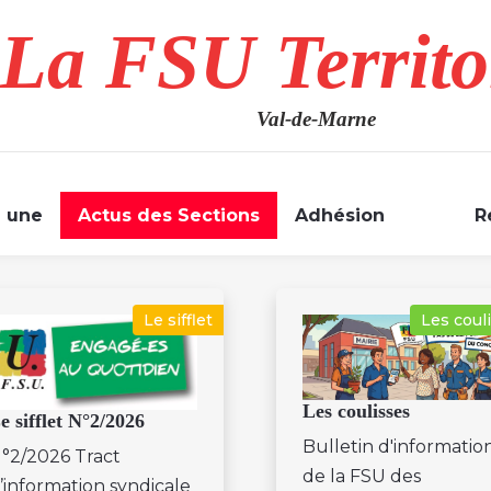
La FSU Territo
Val-de-Marne
a une
Actus des Sections
Adhésion
R
Le sifflet
Les coul
Les coulisses
e sifflet N°2/2026
Bulletin d'informatio
°2/2026 Tract
de la FSU des
’information syndicale